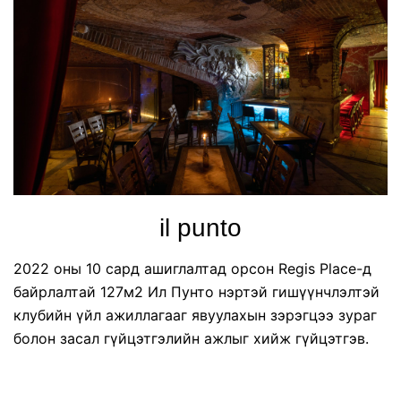
il punto
2022 оны 10 сард ашиглалтад орсон Regis Place-д
байрлалтай 127м2 Ил Пунто нэртэй гишүүнчлэлтэй
клубийн үйл ажиллагааг явуулахын зэрэгцээ зураг
болон засал гүйцэтгэлийн ажлыг хийж гүйцэтгэв.