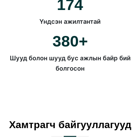
174
Үндсэн ажилтантай
380+
Шууд болон шууд бус ажлын байр бий
болгосон
Хамтрагч байгууллагууд