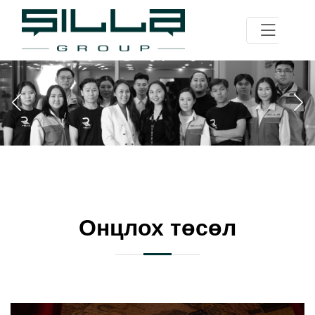
Онцлох төсөл