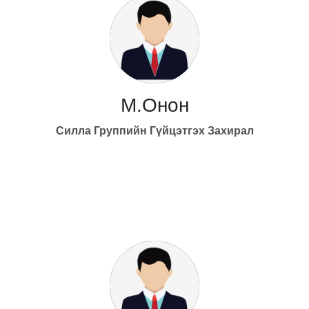
М.Онон
Силла Группийн
Гүйцэтгэх Захирал