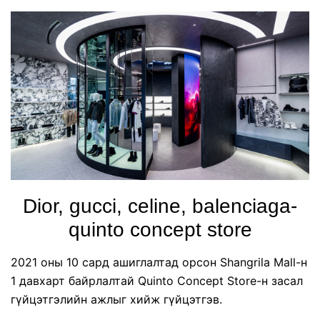
Dior, gucci, celine, balenciaga-
quinto concept store
2021 оны 10 сард ашиглалтад орсон Shangrila Mall-н
1 давхарт байрлалтай Quinto Concept Store-н засал
гүйцэтгэлийн ажлыг хийж гүйцэтгэв.