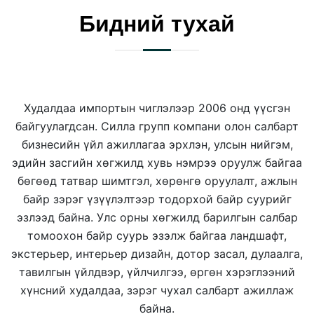
Бидний тухай
Худалдаа импортын чиглэлээр 2006 онд үүсгэн
байгуулагдсан. Силла групп компани олон салбарт
бизнесийн үйл ажиллагаа эрхлэн, улсын нийгэм,
эдийн засгийн хөгжилд хувь нэмрээ оруулж байгаа
бөгөөд татвар шимтгэл, хөрөнгө оруулалт, ажлын
байр зэрэг үзүүлэлтээр тодорхой байр суурийг
эзлээд байна. Улс орны хөгжилд барилгын салбар
томоохон байр суурь эзэлж байгаа ландшафт,
экстерьер, интерьер дизайн, дотор засал, дулаалга,
тавилгын үйлдвэр, үйлчилгээ, өргөн хэрэглээний
хүнсний худалдаа, зэрэг чухал салбарт ажиллаж
байна.