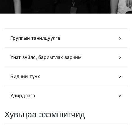
Группын танилцуулга
Үнэт зүйлс, баримтлах зарчим
Бидний түүх
Удирдлага
Хувьцаа эзэмшигчид