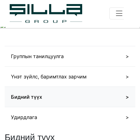
Группын танилцуулга
Үнэт зүйлс, баримтлах зарчим
Бидний түүх
Удирдлага
Бидний түүх