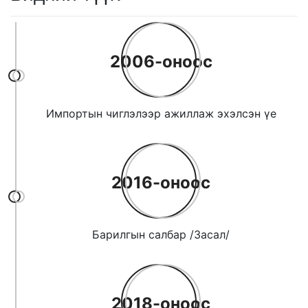
2006-оноос
Импортын чиглэлээр ажиллаж эхэлсэн үе
2016-оноос
Барилгын салбар /Засал/
2018-оноос